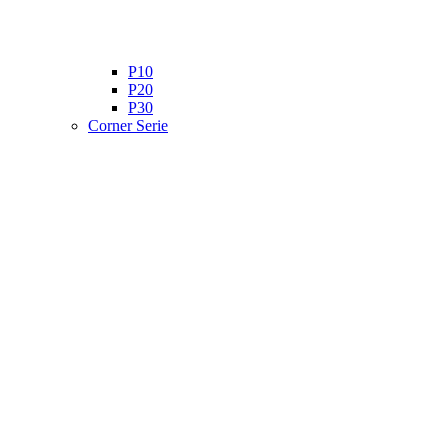
P10
P20
P30
Corner Serie