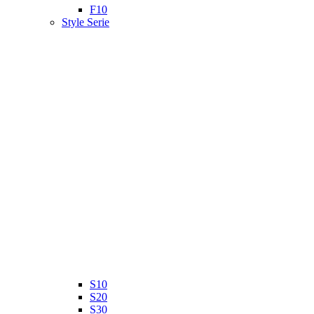
F10
Style Serie
S10
S20
S30