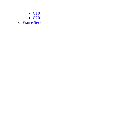
C10
C20
Frame Serie